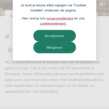
Je kunt je keuze altijd wijzigen via 'Cookies
instellen' onderaan de pagina.
Je adviseur
Ons team
Hier vind je ons
privacyreglement
en ons
cookiereglement
.
Accepteren
Ons team
ROX financieel advies
Weigeren
‘Als je goed bent voor je klanten, dan zijn je klanten ook
goed voor jou.’ Dat is het motto van SH Assurantie in
Zuidlaren. Deze zelfstandig adviseur van RegioBank is hét
loket voor al je financiële zaken. Van onafhankelijk advies
over hypotheken en verzekeringen, tot de betaal- en
spaarproducten van RegioBank.