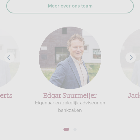
Meer over ons team
erts
Edgar Suurmeijer
Jac
Eigenaar en zakelijk adviseur en
bankzaken
1
2