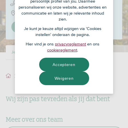
persoonlijk profiel van jou. Daarmee
050 - 853 84 17
personaliseren wij onze website, advertenties en
communicatie en laten wij je relevante inhoud
Zuidlaarderweg 124 A, 9468 AJ
zien.
Stel in als mijn adviseur
Je kunt je keuze altijd wijzigen via 'Cookies
instellen' onderaan de pagina.
Hier vind je ons
privacyreglement
en ons
cookiereglement
.
Je adviseur
Ons team
Accepteren
Je adviseur
Weigeren
Wij zijn pas tevreden als jij dat bent
Meer over ons team