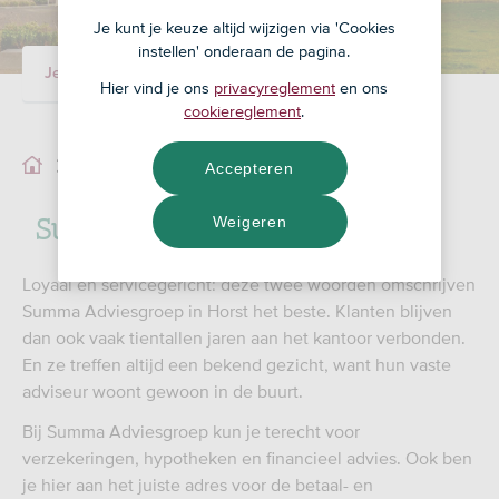
Je kunt je keuze altijd wijzigen via 'Cookies
instellen' onderaan de pagina.
Je adviseur
Ons team
Hier vind je ons
privacyreglement
en ons
cookiereglement
.
Ons team
Accepteren
Summa Adviesgroep B.V.
Weigeren
Loyaal en servicegericht: deze twee woorden omschrijven
Summa Adviesgroep in Horst het beste. Klanten blijven
dan ook vaak tientallen jaren aan het kantoor verbonden.
En ze treffen altijd een bekend gezicht, want hun vaste
adviseur woont gewoon in de buurt.
Bij Summa Adviesgroep kun je terecht voor
verzekeringen, hypotheken en financieel advies. Ook ben
je hier aan het juiste adres voor de betaal- en