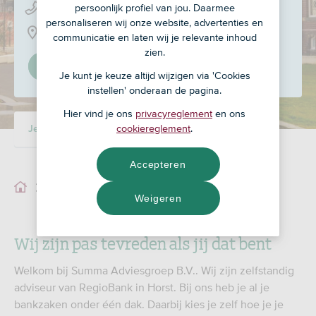
persoonlijk profiel van jou. Daarmee
088-78 66 200
personaliseren wij onze website, advertenties en
Herstraat 2, 5961 GJ
communicatie en laten wij je relevante inhoud
zien.
Stel in als mijn adviseur
Je kunt je keuze altijd wijzigen via 'Cookies
instellen' onderaan de pagina.
Hier vind je ons
privacyreglement
en ons
cookiereglement
.
Je adviseur
Ons team
Accepteren
Je adviseur
Weigeren
Wij zijn pas tevreden als jij dat bent
Welkom bij Summa Adviesgroep B.V.. Wij zijn zelfstandig
adviseur van RegioBank in Horst. Bij ons heb je al je
bankzaken onder één dak. Daarbij kies je zelf hoe je je