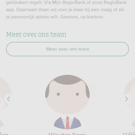
geldzaken regelt. Via Mijn RegioBank of onze RegioBank
app. Daarnaast staan wij voor je klaar bij een vraag of als
je persoonlijk advies wilt. Gewoon, op kantoor.
Meer over ons team
Meer over ons team
len
Wouter Born
Hél