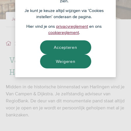
zien.
Je kunt je keuze altijd wijzigen via 'Cookies
instellen' onderaan de pagina.
Je adviseur
Ons team
Hier vind je ons
privacyreglement
en ons
cookiereglement
.
Ons team
Accepteren
Van Campen & Dijkstra
Weigeren
Harlingen
Midden in de historische binnenstad van Harlingen vind je
Van Campen & Dijkstra. Je zelfstandig adviseur van
RegioBank. De deur van dit monumentale pand staat altijd
voor je open en je wordt er persoonlijk geholpen met al je
bankzaken.