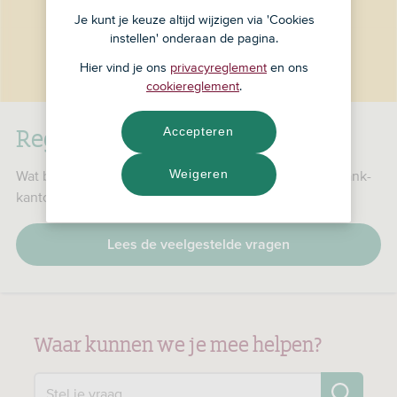
Je kunt je keuze altijd wijzigen via 'Cookies
instellen' onderaan de pagina.
Hier vind je ons
privacyreglement
en ons
cookiereglement
.
RegioBank is nu ASN Bank
Accepteren
Weigeren
Wat betekent dat voor jou, je producten en je RegioBank-
kantoor?
Lees de veelgestelde vragen
Waar kunnen we je mee helpen?
Zo
Stel je vraag