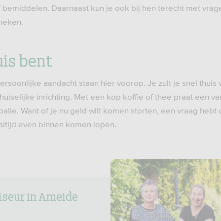
f bemiddelen. Daarnaast kun je ook bij hen terecht met vra
heken.
uis bent
ersoonlijke aandacht staan hier voorop. Je zult je snel thuis
uiselijke inrichting. Met een kop koffie of thee praat een 
e balie. Want of je nu geld wilt komen storten, een vraag hebt
 altijd even binnen komen lopen.
iseur in Ameide