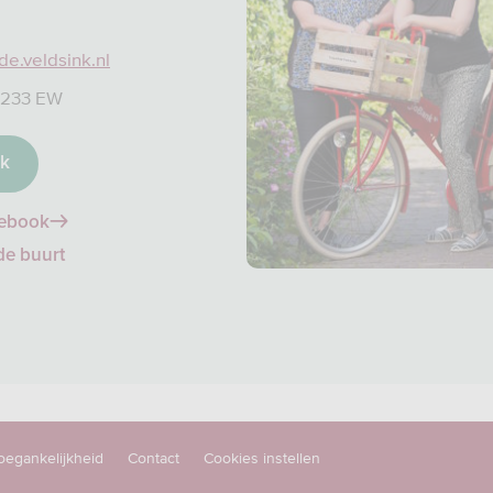
.veldsink.nl
 4233 EW
ak
cebook
de buurt
oegankelijkheid
Contact
Cookies instellen