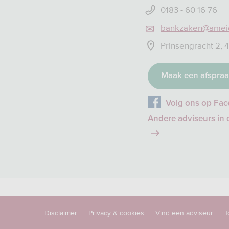
0183 - 60 16 76
bankzaken@ameide
Prinsengracht 2,
Maak een afspra
Volg ons op Fa
Andere adviseurs in 
Disclaimer
Privacy & cookies
Vind een adviseur
T