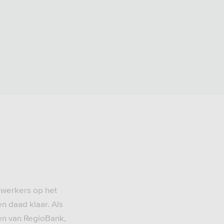
ewerkers op het
n daad klaar. Als
en van RegioBank,