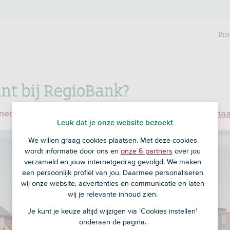
Pro
nt bij RegioBank?
enen en ben je nog geen klant bij RegioBank?
Ga dan na
Leuk dat je onze website bezoekt
We willen graag cookies plaatsen. Met deze cookies
wordt informatie door ons en
onze 6 partners
over jou
verzameld en jouw internetgedrag gevolgd. We maken
een persoonlijk profiel van jou. Daarmee personaliseren
wij onze website, advertenties en communicatie en laten
wij je relevante inhoud zien.
Je kunt je keuze altijd wijzigen via 'Cookies instellen'
onderaan de pagina.