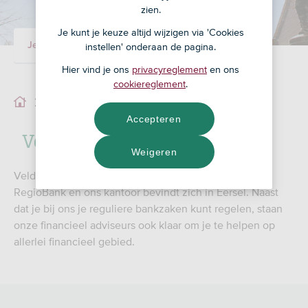
zien.
Je kunt je keuze altijd wijzigen via 'Cookies
Je adviseur
Ons team
instellen' onderaan de pagina.
Hier vind je ons
privacyreglement
en ons
cookiereglement
.
Ons team
Accepteren
Veldsink - Verberkmoes
Weigeren
Veldsink-Verberkmoes is zelfstandig adviseur van
RegioBank en ons kantoor bevindt zich in Eersel. Naast
dat je bij ons je reguliere bankzaken kunt regelen, staan
onze financieel adviseurs ook klaar om je te helpen op
allerlei financieel gebied.