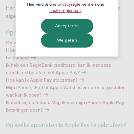
Hier vind je ons
privacyreglement
en ons
Hier vind je de veelgestelde vragen over Apple Pay
cookiereglement
.
algemeen.
Accepteren
Op deze pagina:
Weigeren
Op welke apparaten is Apple Pay te gebruiken?
Hoe activeer ik Apple Pay en krijg ik een digitale
betaalpas?
Ik heb een RegioBank creditcard, kan ik met deze
creditcard betalen met Apple Pay?
Hoe kan ik Apple Pay stopzetten?
Mijn iPhone, iPad of Apple Watch is verloren of gestolen,
wat kan ik doen?
Ik deel mijn telefoon. Mag ik met mijn iPhone Apple Pay
betalingen doen?
Op welke apparaten is Apple Pay te gebruiken?