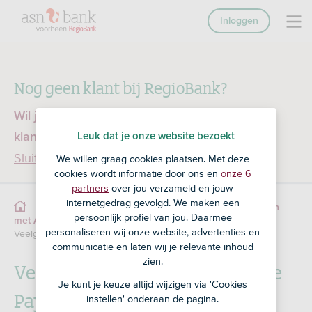
Inloggen
Nog geen klant bij RegioBank?
Wil je een product openen en ben je nog geen
Leuk dat je onze website bezoekt
klant bij RegioBank?
Ga dan naar ASN Bank
Sluiten
We willen graag cookies plaatsen. Met deze
cookies wordt informatie door ons en
onze 6
partners
over jou verzameld en jouw
internetgedrag gevolgd. We maken een
Service
Betalen
Mobiel betalen
Betalen
persoonlijk profiel van jou. Daarmee
met Apple Pay
Veelgestelde vragen Apple Pay
personaliseren wij onze website, advertenties en
Veelgestelde vragen Apple Pay algemeen
communicatie en laten wij je relevante inhoud
zien.
Veelgestelde vragen over Apple
Je kunt je keuze altijd wijzigen via 'Cookies
Pay algemeen
instellen' onderaan de pagina.