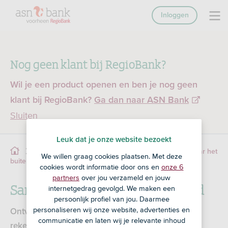
Inloggen
Nog geen klant bij RegioBank?
Wil je een product openen en ben je nog geen
klant bij RegioBank?
Ga dan naar ASN Bank
Sluiten
Leuk dat je onze website bezoekt
Service
Online Bankieren
Overboeking naar het
We willen graag cookies plaatsen. Met deze
Sanctiemaatregelen buitenland
buitenland
cookies wordt informatie door ons en
onze 6
partners
over jou verzameld en jouw
Sanctiemaatregelen buitenland
internetgedrag gevolgd. We maken een
persoonlijk profiel van jou. Daarmee
personaliseren wij onze website, advertenties en
Ontvang je een bedrag uit het buitenland op jouw
communicatie en laten wij je relevante inhoud
rekening? Of maak je zelf geld over naar het