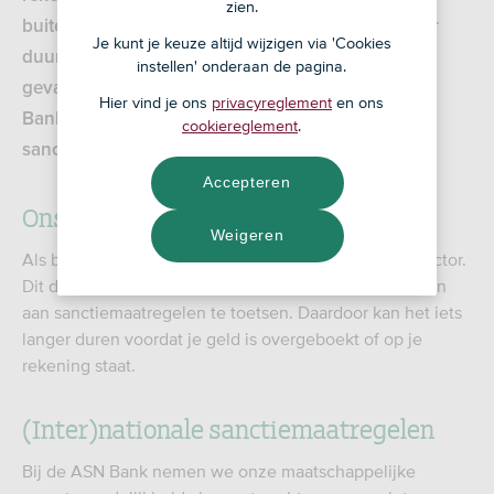
zien.
buitenland? Het kan zijn dat je overboeking langer
Je kunt je keuze altijd wijzigen via 'Cookies
duurt of wordt geweigerd. Misschien heb je in dat
instellen' onderaan de pagina.
geval te maken met het sanctiebeleid van de ASN
Hier vind je ons
privacyreglement
en ons
Bank. Op deze pagina leggen we je meer uit over
cookiereglement
.
sancties en wat jij daarvan kunt merken.
Accepteren
Ons sanctiebeleid in het kort
Weigeren
Als bank dragen wij bij aan een integere financiële sector.
Dit doen we door onze relaties en jouw overboekingen
aan sanctiemaatregelen te toetsen. Daardoor kan het iets
langer duren voordat je geld is overgeboekt of op je
rekening staat.
(Inter)nationale sanctiemaatregelen
Bij de ASN Bank nemen we onze maatschappelijke