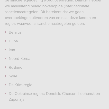
de sanctieregelgeving wordt overtreden. Daarom hebben
we aanvullend beleid bovenop de (inter)nationale
sanctiemaatregelen. Dit betekent dat we geen
overboekingen uitvoeren van en naar deze landen en
regio's waarvoor al sanctiemaatregelen gelden.
Belarus
Cuba
Iran
Noord-Korea
Rusland
Syrië
De Krim-regio
De Oekraïnse regio's: Donetsk, Cherson, Loehansk en
Zaporizja