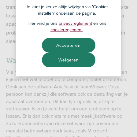
Je kunt je keuze altijd wijzigen via 'Cookies
transacties op je rekening ziet. En om dit voor je op te
instellen' onderaan de pagina.
lossen, kijkt ze graag even mee op je apparaat – via
Hier vind je ons
privacyreglement
en ons
speciale ‘meekijksoftware’. Grote kans dat ze je zo
cookiereglement
.
probeert op te lichten. Hoe voorkom je dat ze daarin
slaagt?
Accepteren
Wat is meekijksoftware precies?
Weigeren
Via meekijksoftware kun je iemand op afstand mee laten
kijken met wat je doet op je computer, tablet of telefoon.
Denk aan de software AnyDesk of TeamViewer. Deze
persoon kan dankzij die software ook de besturing van je
apparaat overnemen. Dit kan fijn zijn als hij of zij te
vertrouwen is en je echt helpt om een probleem op te
lossen. Er is dan ook niets mis met meekijksoftware op
zich. Producenten van deze software zijn bovendien
meestal betrouwbare bedrijven, zoals Microsoft.