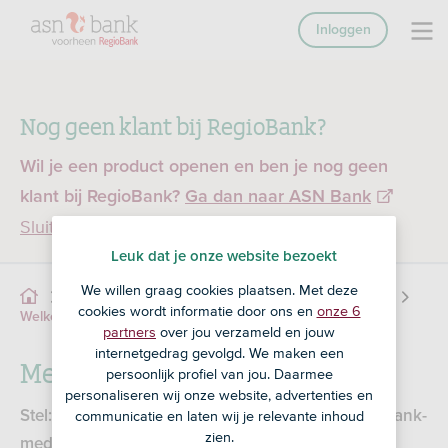
Inloggen
Nog geen klant bij RegioBank?
Wil je een product openen en ben je nog geen
klant bij RegioBank?
Ga dan naar ASN Bank
Sluiten
Leuk dat je onze website bezoekt
We willen graag cookies plaatsen. Met deze
Service
Online Bankieren
Veilig bankieren
cookies wordt informatie door ons en
onze 6
Meekijksoftware
Welke soorten fraude zijn er?
partners
over jou verzameld en jouw
internetgedrag gevolgd. We maken een
Meekijksoftware
persoonlijk profiel van jou. Daarmee
personaliseren wij onze website, advertenties en
communicatie en laten wij je relevante inhoud
Stel: je wordt gebeld door iemand die zegt RegioBank-
zien.
medewerkster te zijn. Zij vertelt dat ze verdachte