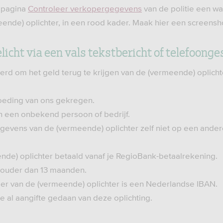
ebpagina
Controleer verkopergegevens
van de politie een w
ende) oplichter, in een rood kader. Maak hier een screensho
elicht via een vals tekstbericht of telefoong
rd om het geld terug te krijgen van de (vermeende) oplichte
oeding van ons gekregen.
n een onbekend persoon of bedrijf.
gevens van de (vermeende) oplichter zelf niet op een and
nde) oplichter betaald vanaf je RegioBank-betaalrekening.
et ouder dan 13 maanden.
r van de (vermeende) oplichter is een Nederlandse IBAN.
tie al aangifte gedaan van deze oplichting.