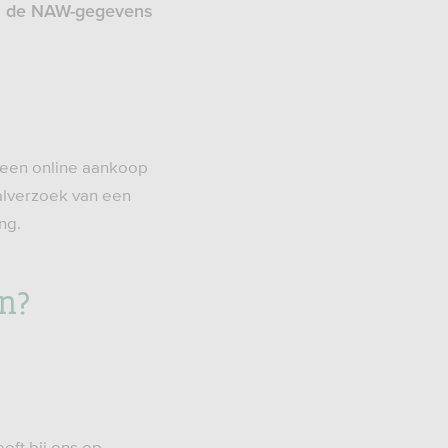
en de NAW-gegevens
a een online aankoop
alverzoek van een
ng.
en?
ft bij ons op.