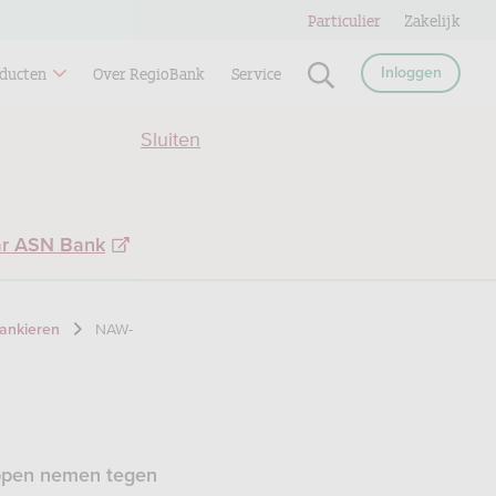
Particulier
Zakelijk
ducten
Over RegioBank
Service
Inloggen
Sluiten
ar ASN Bank
NAW-
bankieren
tappen nemen tegen