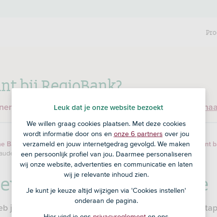
Pro
nt bij RegioBank?
enen en ben je nog geen klant bij RegioBank?
Ga dan na
Leuk dat je onze website bezoekt
We willen graag cookies plaatsen. Met deze cookies
wordt informatie door ons en
onze 6 partners
over jou
verzameld en jouw internetgedrag gevolgd. We maken
ne Bankieren
Veilig bankieren
Zo zorgen we dat je veilig kunt 
raude
een persoonlijk profiel van jou. Daarmee personaliseren
wij onze website, advertenties en communicatie en laten
vens opvragen na fraude
wij je relevante inhoud zien.
Je kunt je keuze altijd wijzigen via 'Cookies instellen'
onderaan de pagina.
eb je je geld niet teruggekregen? En wil je juridische s
Hier vind je ons
privacyreglement
en ons