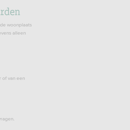
arden
n de woonplaats
vens alleen
r of van een
vragen.