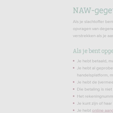
NAW-gegeve
Als je slachtoffer be
opvragen van degene
verstrekken als je a
Als je bent opg
Je hebt betaald, m
Je hebt al geprobe
handelsplatform, ma
Je hebt de (vermee
Die betaling is ni
Het rekeningnumme
Je kunt zijn of ha
Je hebt
online aang