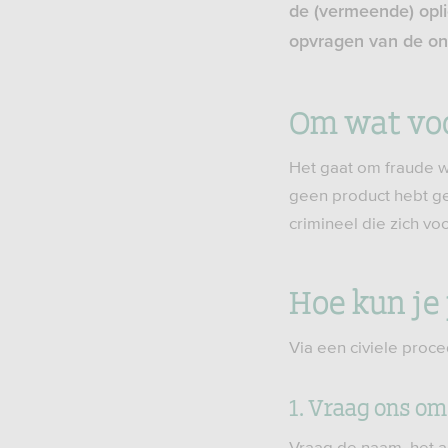
de (vermeende) opl
opvragen van de on
Om wat voo
Het gaat om fraude w
geen product hebt ge
crimineel die zich v
Hoe kun je 
Via een civiele proc
1. Vraag ons 
Vraag de naam, het a