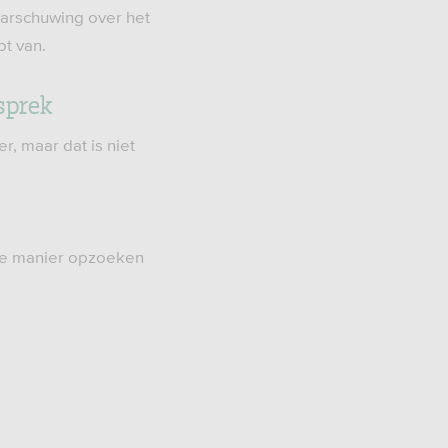
aarschuwing over het
t van.
esprek
r, maar dat is niet
ere manier opzoeken