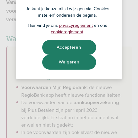
Vanaf 1 november 2023 wijzigen de tarieven en
Je kunt je keuze altijd wijzigen via 'Cookies
voorwaarden van onze rekening(en). Lees wat er
instellen' onderaan de pagina.
verandert.
Hier vind je ons
privacyreglement
en ons
cookiereglement
.
Wat verandert er?
Accepteren
Weigeren
Kort samengevat:
: de nieuwe
Voorwaarden Mijn RegioBank
RegioBank app heeft nieuwe functionaliteiten;
De voorwaarden van de
aankoopverzekering
bij Plus Betalen zijn per 1 april 2023
verduidelijkt. Er staat nu in het document wat
er wel en niet is gedekt;
In de voorwaarden zijn ook alvast de nieuwe