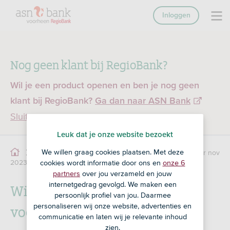
Inloggen
Nog geen klant bij RegioBank?
Wil je een product openen en ben je nog geen
klant bij RegioBank?
Ga dan naar ASN Bank
Sluiten
Leuk dat je onze website bezoekt
We willen graag cookies plaatsen. Met deze
Voorwaarden particulier nov
Voorwaarden Particulier
2023
cookies wordt informatie door ons en
onze 6
partners
over jou verzameld en jouw
Wijziging tarieven en
internetgedrag gevolgd. We maken een
persoonlijk profiel van jou. Daarmee
voorwaarden 2023
personaliseren wij onze website, advertenties en
communicatie en laten wij je relevante inhoud
zien.