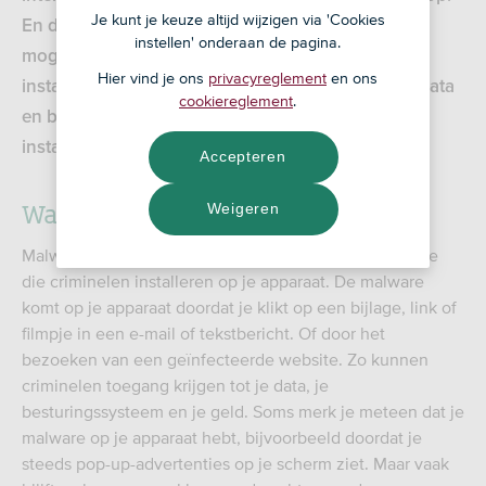
Je kunt je keuze altijd wijzigen via 'Cookies
En daarmee geef je criminelen onbedoeld de
instellen' onderaan de pagina.
mogelijkheid om ‘malware’ op je apparaat te
Hier vind je ons
privacyreglement
en ons
installeren: software die hun toegang geeft tot je data
cookiereglement
.
en besturingssysteem. Hoe voorkom je deze
installatie?
Accepteren
Wat is malware precies?
Weigeren
Malware is de verzamelnaam voor schadelijke software
die criminelen installeren op je apparaat. De malware
komt op je apparaat doordat je klikt op een bijlage, link of
filmpje in een e-mail of tekstbericht. Of door het
bezoeken van een geïnfecteerde website. Zo kunnen
criminelen toegang krijgen tot je data, je
besturingssysteem en je geld. Soms merk je meteen dat je
malware op je apparaat hebt, bijvoorbeeld doordat je
steeds pop-up-advertenties op je scherm ziet. Maar vaak