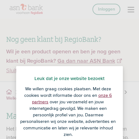
Inloggen
Nog geen klant bij RegioBank?
Wil je een product openen en ben je nog geen
klant bij RegioBank?
Ga dan naar ASN Bank
Sluiten
Leuk dat je onze website bezoekt
We willen graag cookies plaatsen. Met deze
Service
Online Bankieren
Veilig bankieren
cookies wordt informatie door ons en
onze 6
Malware
Welke soorten fraude zijn er?
partners
over jou verzameld en jouw
internetgedrag gevolgd. We maken een
Malware
persoonlijk profiel van jou. Daarmee
personaliseren wij onze website, advertenties en
communicatie en laten wij je relevante inhoud
Het kan snel gebeuren. Je krijgt een bericht met een
zien.
interessante link of video. Je klikt er nieuwsgierig op.