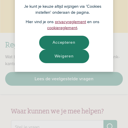
Je kunt je keuze altijd wijzigen via 'Cookies
instellen' onderaan de pagina.
Hier vind je ons
privacyreglement
en ons
cookiereglement
.
RegioBank is nu ASN Bank
Accepteren
Weigeren
Wat betekent dat voor jou, je producten en je RegioBank-
kantoor?
Lees de veelgestelde vragen
Waar kunnen we je mee helpen?
Zo
Stel je vraag