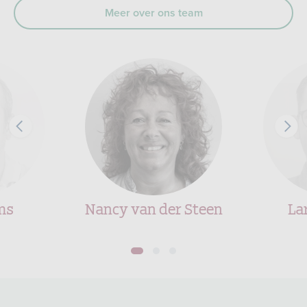
Meer over ons team
ms
Nancy van der Steen
La
1
2
3