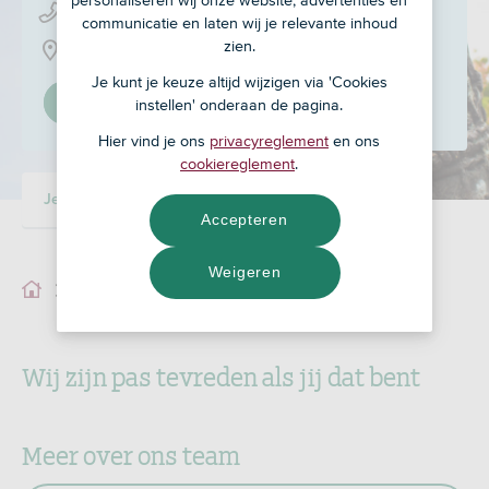
personaliseren wij onze website, advertenties en
073 - 503 40 95
communicatie en laten wij je relevante inhoud
zien.
Mercuriusplein 83, 5258 AW
Je kunt je keuze altijd wijzigen via 'Cookies
Stel in als mijn adviseur
instellen' onderaan de pagina.
Hier vind je ons
privacyreglement
en ons
cookiereglement
.
Je adviseur
Ons team
Accepteren
Weigeren
Je adviseur
Wij zijn pas tevreden als jij dat bent
Meer over ons team