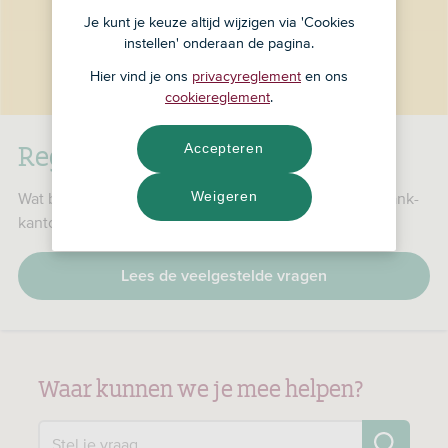
Je kunt je keuze altijd wijzigen via 'Cookies
instellen' onderaan de pagina.
Hier vind je ons
privacyreglement
en ons
cookiereglement
.
RegioBank is nu ASN Bank
Accepteren
Weigeren
Wat betekent dat voor jou, je producten en je RegioBank-
kantoor?
Lees de veelgestelde vragen
Waar kunnen we je mee helpen?
Zo
Stel je vraag