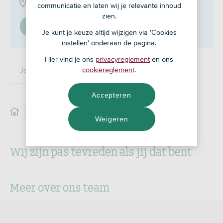
Park 26 28, 5671 GA
communicatie en laten wij je relevante inhoud
zien.
Stel in als mijn adviseur
Je kunt je keuze altijd wijzigen via 'Cookies
instellen' onderaan de pagina.
Hier vind je ons
privacyreglement
en ons
cookiereglement
.
Je adviseur
Accepteren
Je adviseur
Weigeren
Wij zijn pas tevreden als jij dat bent
Meer over ons team