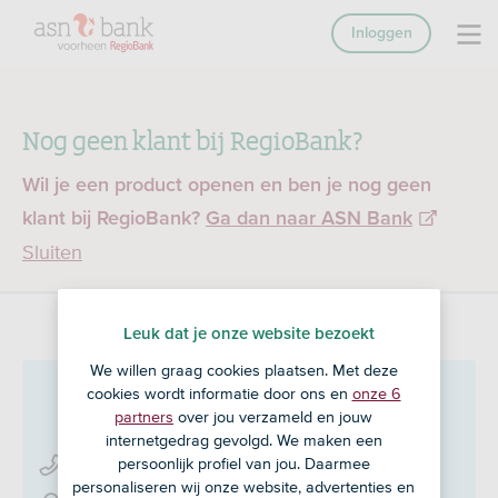
Inloggen
Nog geen klant bij RegioBank?
Wil je een product openen en ben je nog geen
klant bij RegioBank?
Ga dan naar ASN Bank
Sluiten
Leuk dat je onze website bezoekt
We willen graag cookies plaatsen. Met deze
Veldsink Advies
in Nuenen
cookies wordt informatie door ons en
onze 6
partners
over jou verzameld en jouw
internetgedrag gevolgd. We maken een
persoonlijk profiel van jou. Daarmee
040 - 263 59 00
personaliseren wij onze website, advertenties en