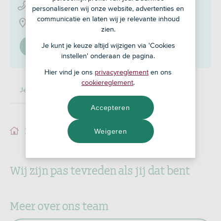
0485 - 57 21 29
personaliseren wij onze website, advertenties en
communicatie en laten wij je relevante inhoud
Spoorstraat 75, 5831 CK
zien.
Je kunt je keuze altijd wijzigen via 'Cookies
Stel in als mijn adviseur
instellen' onderaan de pagina.
Hier vind je ons
privacyreglement
en ons
cookiereglement
.
Je adviseur
Ons team
Accepteren
Weigeren
Je adviseur
Wij zijn pas tevreden als jij dat bent
Meer over ons team