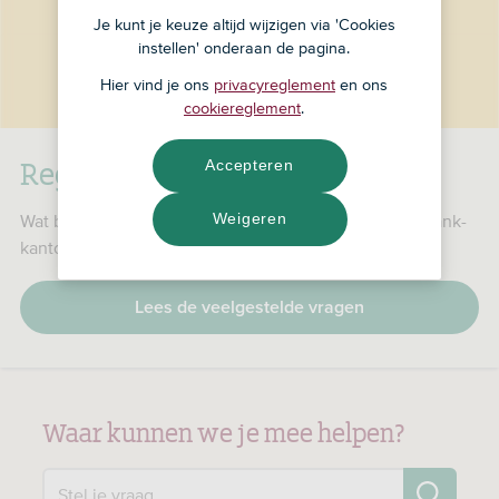
Je kunt je keuze altijd wijzigen via 'Cookies
instellen' onderaan de pagina.
Hier vind je ons
privacyreglement
en ons
cookiereglement
.
RegioBank is nu ASN Bank
Accepteren
Weigeren
Wat betekent dat voor jou, je producten en je RegioBank-
kantoor?
Lees de veelgestelde vragen
Waar kunnen we je mee helpen?
Zo
Stel je vraag