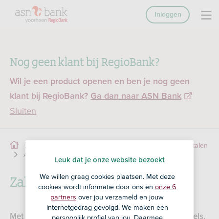
Inloggen
Nog geen klant bij RegioBank?
Wil je een product openen en ben je nog geen
klant bij RegioBank?
Ga dan naar ASN Bank
Sluiten
Zakelijk betalen
Betaalautomaat
Mobiel betalen
Apple Pay
Leuk dat je onze website bezoekt
Zakelijk betalen met Apple Pay
We willen graag cookies plaatsen. Met deze
cookies wordt informatie door ons en
onze 6
partners
over jou verzameld en jouw
internetgedrag gevolgd. We maken een
Met Apple Pay betaal je makkelijk en veilig in winkels,
persoonlijk profiel van jou. Daarmee