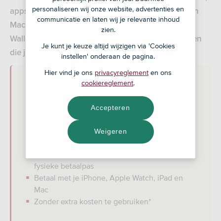
personaliseren wij onze website, advertenties en
apps en online met je iPhone, Apple Watch, iPad en
communicatie en laten wij je relevante inhoud
Mac.
Met je digitale zakelijke betaalpas in je Apple
zien.
Wallet reken je snel contactloos af met de apparaten
Je kunt je keuze altijd wijzigen via 'Cookies
die je elke dag bij je hebt.
instellen' onderaan de pagina.
Hier vind je ons
privacyreglement
en ons
cookiereglement
.
Accepteren
Apple Pay in het kort
Te gebruiken voor zakelijke klanten met de
Weigeren
RegioBank app
Betalen in winkels, apps en webshops zonder
fysieke betaalpas
Betaal met je iPhone, Apple Watch, iPad en
Mac
Zonder extra kosten te gebruiken*