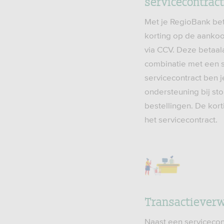
servicecontract
Met je RegioBank bet
korting op de aankoo
via CCV. Deze betaala
combinatie met een s
servicecontract ben 
ondersteuning bij sto
bestellingen. De kort
het servicecontract.
Transactiever
Naast een servicecontr