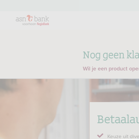
Nog geen kla
Wil je een product op
Betaala
Keuze uit di