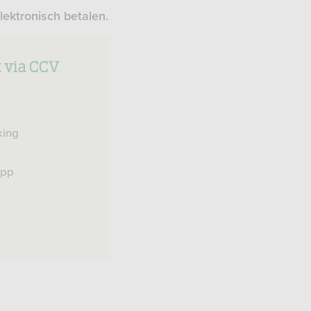
lektronisch betalen.
 via CCV
king
app