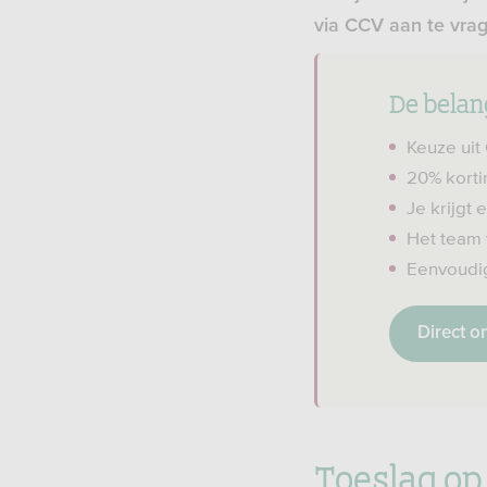
via CCV aan te vrage
De belan
Keuze uit
20% korti
Je krijgt
Het team 
Eenvoudig
Direct o
Toeslag op