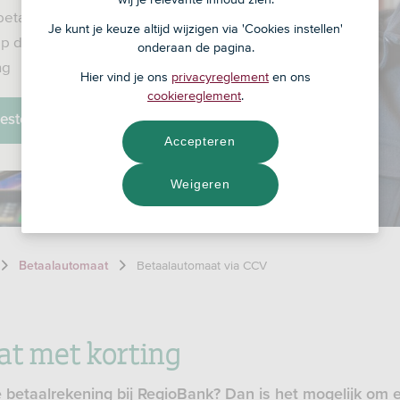
 betaalautomaat met servicecontract
Je kunt je keuze altijd wijzigen via 'Cookies instellen'
p de aanschafprijs met je RegioBank
onderaan de pagina.
ng
Hier vind je ons
privacyreglement
en ons
cookiereglement
.
estellen
Accepteren
Weigeren
Betaalautomaat via CCV
Betaalautomaat
t met korting
e betaalrekening bij RegioBank? Dan is het mogelijk om