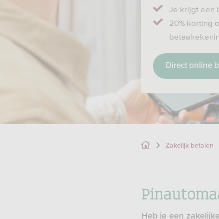
Je krijgt een
20% korting o
betaalrekeni
Direct online b
Zakelijk betalen
Pinautomaa
Heb je een zakelijk