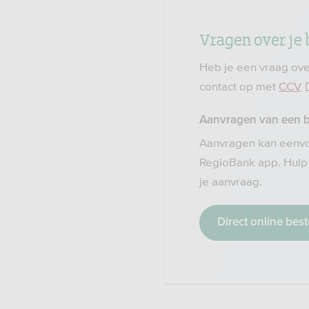
Vragen over je
Heb je een vraag ov
contact op met
CCV
Aanvragen van een b
Aanvragen kan eenvou
RegioBank app. Hulp
je aanvraag.
Direct online best