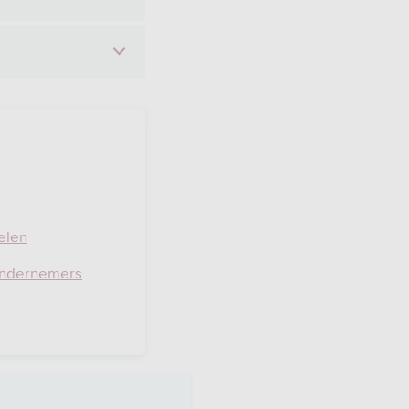
elen
 ondernemers