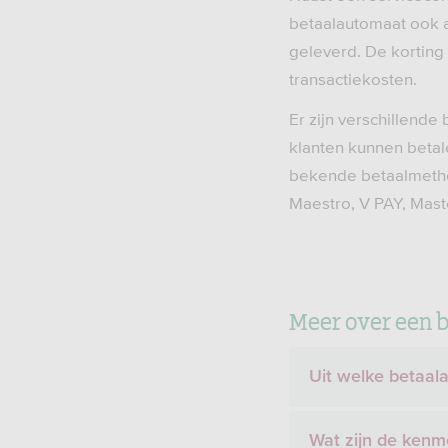
betaalautomaat ook a
geleverd. De korting
transactiekosten.
Er zijn verschillend
klanten kunnen beta
bekende betaalmeth
Maestro, V PAY, Mast
Meer over een 
Uit welke betaal
Wat zijn de kenm