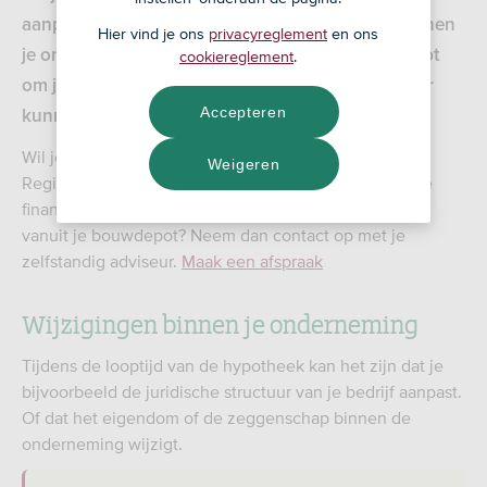
aanpassen? Bijvoorbeeld omdat er iets wijzigt binnen
Hier vind je ons
privacyreglement
en ons
je onderneming? Of omdat je financiële ruimte hebt
cookiereglement
.
om je zakelijke hypotheek eerder af te lossen? Hier
Accepteren
kunnen kosten aan verbonden zijn.
Wil je iets aanpassen in je Bedrijfshypotheek bij
Weigeren
RegioBank? Zoals het aanvragen van een aanvullende
financiering of het laten uitbetalen van een rekening
vanuit je bouwdepot? Neem dan contact op met je
zelfstandig adviseur.
Maak een afspraak
Wijzigingen binnen je onderneming
Tijdens de looptijd van de hypotheek kan het zijn dat je
bijvoorbeeld de juridische structuur van je bedrijf aanpast.
Of dat het eigendom of de zeggenschap binnen de
onderneming wijzigt.