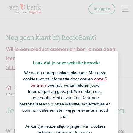
Inloggen
Nog geen klant bij RegioBank?
Wil je een product openen en ben je nog geen
klant bij RegioBank?
Ga dan naar ASN Bank
Leuk dat je onze website bezoekt
Sluiten
We willen graag cookies plaatsen. Met deze
cookies wordt informatie door ons en
onze 6
partners
over jou verzameld en jouw
Zakelijk lenen
Bedrijfshypotheek
internetgedrag gevolgd. We maken een
Bedrijfshypotheek aanpassen
persoonlijk profiel van jou. Daarmee
personaliseren wij onze website, advertenties en
Je Bedrijfshypotheek aanpassen
communicatie en laten wij je relevante inhoud
zien.
Je kunt je keuze altijd wijzigen via 'Cookies
Wil je tijdens de looptijd van je Bedrijfshypotheek iets
instellen' onderaan de pagina.