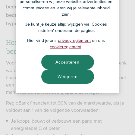
personaliseren wij onze website, advertenties en
bedrijfshypotheek genoemd, gebruik je om een
communicatie en laten wij je relevante inhoud
zien.
bedrijfspand te kopen. Ontdek hoe je zakelijke
hypotheek wordt berekend.
Je kunt je keuze altijd wijzigen via 'Cookies
instellen' onderaan de pagina.
Hoe wordt je B
edrijfshypotheek
Hier vind je ons
privacyreglement
en ons
cookiereglement
.
berekend?
Accepteren
Voor het bepalen van je
Bedrijfshypotheek
bij RegioBank
wordt gekeken naar de waarde van het pand en de
Weigeren
financiële situatie van je onderneming. Je kunt standaard
een Bedrijfshypotheek tot maximaal 80% van de
marktwaarde van het bedrijfspand aanvragen.
RegioBank financiert tot 90% van de marktwaarde, als je
voldoet aan 1 van de volgende voorwaarden:
Je koopt, bouwt of verbouwt een pand met
energielabel C of beter.