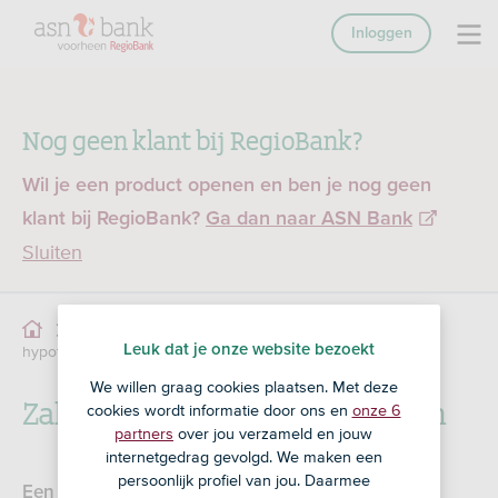
Inloggen
Nog geen klant bij RegioBank?
Wil je een product openen en ben je nog geen
klant bij RegioBank?
Ga dan naar ASN Bank
Sluiten
Zakelijke
Zakelijk lenen
Bedrijfshypotheek
Leuk dat je onze website bezoekt
hypotheek berekenen
We willen graag cookies plaatsen. Met deze
Zakelijke hypotheek berekenen
cookies wordt informatie door ons en
onze 6
partners
over jou verzameld en jouw
internetgedrag gevolgd. We maken een
persoonlijk profiel van jou. Daarmee
Een zakelijke hypotheek, ook wel een