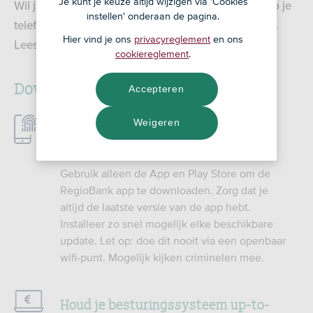
Je kunt je keuze altijd wijzigen via 'Cookies
Wil jij je bankzaken veilig en eenvoudig regelen op je
instellen' onderaan de pagina.
telefoon of tablet? Gebruik dan de RegioBank app.
Hier vind je ons
privacyreglement
en ons
Lees hieronder hoe je dit veilig kunt doen.
cookiereglement
.
Download en update verstandig
Accepteren
Weigeren
Download de app en updates via
officiële winkels
Gebruik alleen de App en Play Store om de
RegioBank app te downloaden. Zorg dat je
altijd de laatste versie van de app hebt.
Installeer zo snel mogelijk elke beschikbare
update. Let op: doe dit nooit via een openbaar
wifi-punt. Mogelijk kijken criminelen mee.
Houd je besturingssysteem up-to-