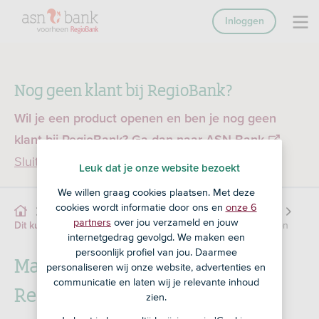
Inloggen
Nog geen klant bij RegioBank?
Wil je een product openen en ben je nog geen
klant bij RegioBank?
Ga dan naar ASN Bank
Sluiten
Leuk dat je onze website bezoekt
We willen graag cookies plaatsen. Met deze
cookies wordt informatie door ons en
onze 6
Service
Online Bankieren
Veilig bankieren
partners
over jou verzameld en jouw
Veilig de app gebruiken
Dit kun je zelf doen tegen fraude
internetgedrag gevolgd. We maken een
persoonlijk profiel van jou. Daarmee
Maak slim gebruik van de
personaliseren wij onze website, advertenties en
communicatie en laten wij je relevante inhoud
RegioBank app
zien.