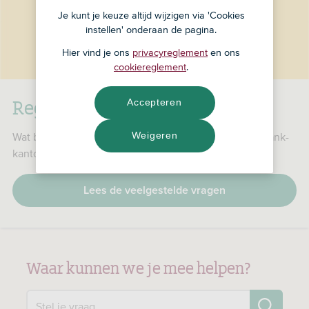
Je kunt je keuze altijd wijzigen via 'Cookies
instellen' onderaan de pagina.
Hier vind je ons
privacyreglement
en ons
cookiereglement
.
RegioBank is nu ASN Bank
Accepteren
Weigeren
Wat betekent dat voor jou, je producten en je RegioBank-
kantoor?
Lees de veelgestelde vragen
Waar kunnen we je mee helpen?
Zo
Stel je vraag