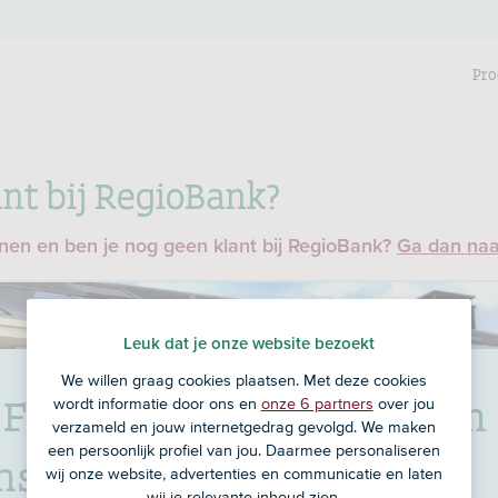
Pro
nt bij RegioBank?
enen en ben je nog geen klant bij RegioBank?
Ga dan na
Leuk dat je onze website bezoekt
We willen graag cookies plaatsen. Met deze cookies
 Financiele Diensten B.V.
in
wordt informatie door ons en
onze 6 partners
over jou
verzameld en jouw internetgedrag gevolgd. We maken
een persoonlijk profiel van jou. Daarmee personaliseren
nsplaat
wij onze website, advertenties en communicatie en laten
wij je relevante inhoud zien.