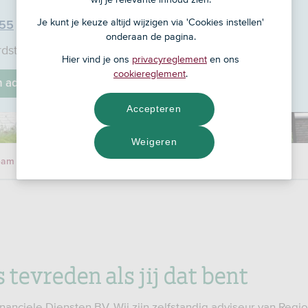
Je kunt je keuze altijd wijzigen via 'Cookies instellen'
 55
onderaan de pagina.
rdstraat 4, 3257 AT
Hier vind je ons
privacyreglement
en ons
cookiereglement
.
jn adviseur
Accepteren
Weigeren
eam
s tevreden als jij dat bent
anciele Diensten BV. Wij zijn zelfstandig adviseur van Regi