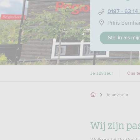
0187 - 63 14
Prins Bernha
Stel in als mi
Je adviseur
Ons t
Je adviseur
Wij zijn pa
Welkom bij De Vos Fin