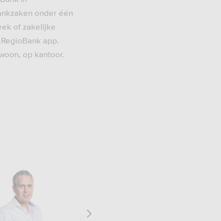
 bankzaken onder één
eek of zakelijke
ze RegioBank app.
Gewoon, op kantoor.