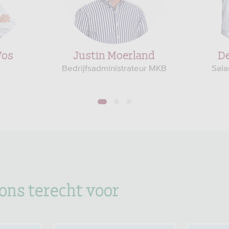
Vos
Justin Moerland
De
Bedrijfsadministrateur MKB
Sala
1
2
3
 ons terecht voor