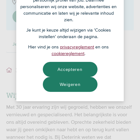
Nordhornsestraat 22 A, 7591 BG
personaliseren wij onze website, advertenties en
communicatie en laten wij je relevante inhoud
Stel in als mijn adviseur
zien.
Je kunt je keuze altijd wijzigen via 'Cookies
instellen' onderaan de pagina.
Je adviseur
Ons team
Hier vind je ons
privacyreglement
en ons
cookiereglement
.
Accepteren
Je adviseur
Weigeren
Wij zijn pas tevreden als jij dat bent
Met 30 jaar ervaring zijn wij gegroeid, hebben we onszelf
vernieuwd en gespecialiseerd. Het belangrijkste is voor
ons altijd overeind gebleven. Oprechte zekerheid bieden
waar jij geen omkijken naar hebt en op terug kunt vallen
wanneer het nodig is. Bij Deterink weten we dat