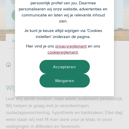
Pastoor Vullinghsplein 12, 5975 DJ
persoonlijk profiel van jou. Daarmee
personaliseren wij onze website, advertenties en
communicatie en laten wij je relevante inhoud
Stel in als mijn adviseur
zien.
Je kunt je keuze altijd wijzigen via 'Cookies
instellen' onderaan de pagina.
Je adviseur
Ons team
Hier vind je ons
privacyreglement
en ons
cookiereglement
.
Je adviseur
Accepteren
Weigeren
Wij zijn pas tevreden als jij dat bent
Leef Vrij denkt modern, maar werkt ouderwets persoonlijk.
Wij helpen je graag met je verzekeringen,
oudedagsvoorziening, hypotheek en bankzaken. Elke dag
weer staan wij met 14 man sterk voor je klaar, in onze
vestigingen in Afferden en Sevenum.