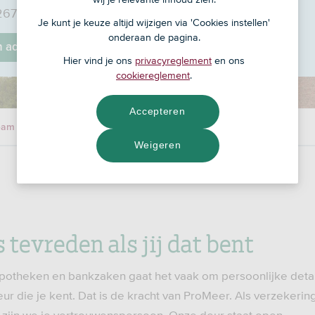
 2675 AX
Je kunt je keuze altijd wijzigen via 'Cookies instellen'
onderaan de pagina.
jn adviseur
Hier vind je ons
privacyreglement
en ons
cookiereglement
.
Accepteren
eam
Weigeren
s tevreden als jij dat bent
potheken en bankzaken gaat het vaak om persoonlijke details,
ur die je kent. Dat is de kracht van ProMeer. Als verzekeri