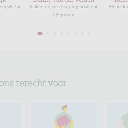
gsadviseur
Risico- en verzekeringsadviseur
Financie
| Eigenaar
1
2
3
4
5
6
7
8
 ons terecht voor