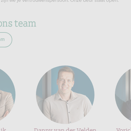
s zijn we je vertrouwenspersoon. Onze deur staat open.
ons team
am
jk
Danny van der Velden
Yoric