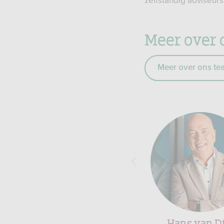
zelfstandig adviseur
Meer over 
Meer over ons te
Hans van Di