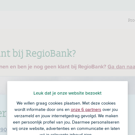
Pro
nt bij RegioBank?
enen en ben je nog geen klant bij RegioBank?
Ga dan na
Leuk dat je onze website bezoekt
We willen graag cookies plaatsen. Met deze cookies
er
in Honselersdijk
wordt informatie door ons en
onze 6 partners
over jou
verzameld en jouw internetgedrag gevolgd. We maken
een persoonlijk profiel van jou. Daarmee personaliseren
wij onze website, advertenties en communicatie en laten
 90
wij je relevante inhoud zien.