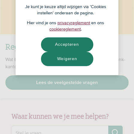
Je kunt je keuze altijd wijzigen via 'Cookies
instellen' onderaan de pagina.
Hier vind je ons
privacyreglement
en ons
cookiereglement
.
RegioBank is nu ASN Bank
Accepteren
Weigeren
Wat betekent dat voor jou, je producten en je RegioBank-
kantoor?
Lees de veelgestelde vragen
Waar kunnen we je mee helpen?
Zo
Stel je vraag