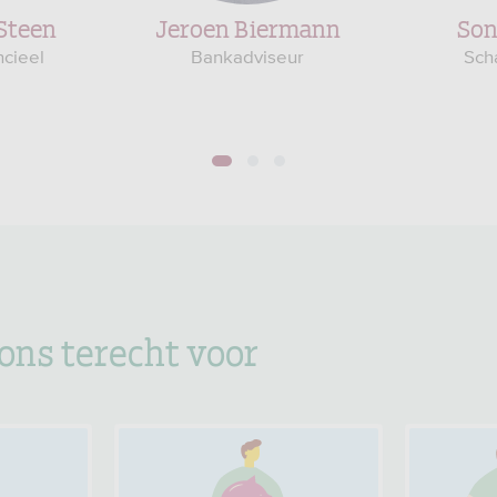
 Steen
Jeroen Biermann
Son
ncieel
Bankadviseur
Sch
1
2
3
 ons terecht voor