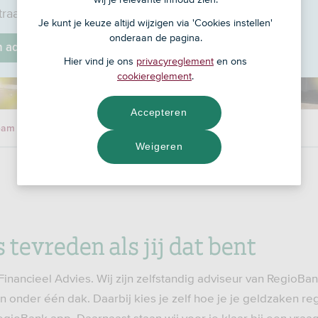
raat 38, 5091 CB
Je kunt je keuze altijd wijzigen via 'Cookies instellen'
onderaan de pagina.
jn adviseur
Hier vind je ons
privacyreglement
en ons
cookiereglement
.
Accepteren
eam
Weigeren
s tevreden als jij dat bent
nancieel Advies. Wij zijn zelfstandig adviseur van RegioBan
n onder één dak. Daarbij kies je zelf hoe je je geldzaken reg