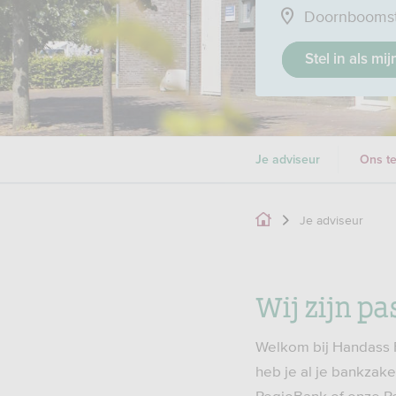
Doornboomst
Stel in als mi
Je adviseur
Ons t
Je adviseur
Wij zijn pa
Welkom bij Handass Fi
heb je al je bankzake