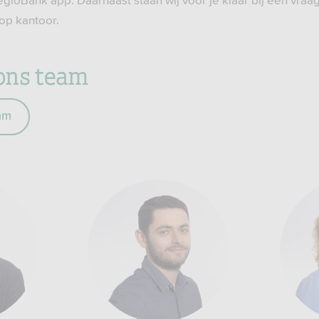
ioBank app. Daarnaast staan wij voor je klaar bij een vraag 
op kantoor.
ons team
am