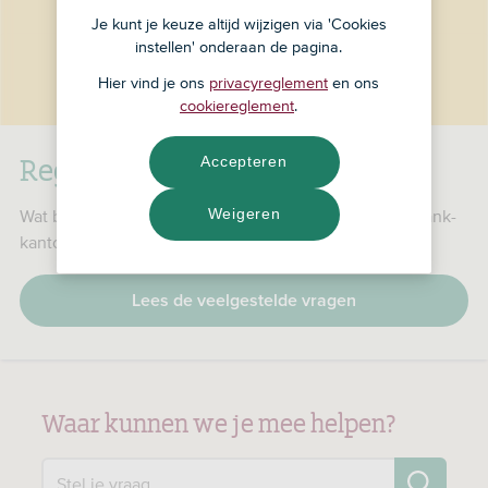
Je kunt je keuze altijd wijzigen via 'Cookies
instellen' onderaan de pagina.
Hier vind je ons
privacyreglement
en ons
cookiereglement
.
RegioBank is nu ASN Bank
Accepteren
Weigeren
Wat betekent dat voor jou, je producten en je RegioBank-
kantoor?
Lees de veelgestelde vragen
Waar kunnen we je mee helpen?
Zo
Stel je vraag