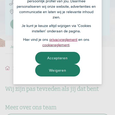
persoonlijk profiel van jou. Daarmee
038 - 443 22 00
personaliseren wij onze website, advertenties en
communicatie en laten wij je relevante inhoud
2e Walsteeg 3, 8051 EW
zien.
Stel in als mijn adviseur
Je kunt je keuze altijd wijzigen via 'Cookies
instellen' onderaan de pagina.
Hier vind je ons
privacyreglement
en ons
cookiereglement
.
Je adviseur
Ons team
Accepteren
Je adviseur
Weigeren
Wij zijn pas tevreden als jij dat bent
Meer over ons team