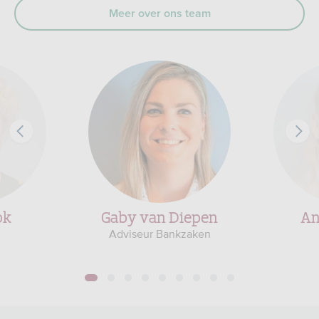
Meer over ons team
ok
Gaby van Diepen
An
Adviseur Bankzaken
1
2
3
4
5
6
7
8
9