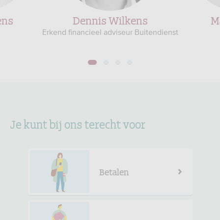
ens
Dennis Wilkens
M
Erkend financieel adviseur Buitendienst
1
2
3
4
Je kunt bij ons terecht voor
Betalen