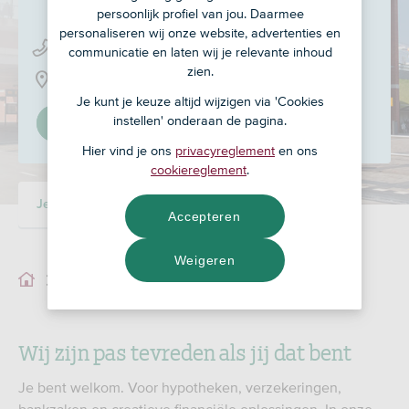
persoonlijk profiel van jou. Daarmee
personaliseren wij onze website, advertenties en
0321 - 38 23 23
communicatie en laten wij je relevante inhoud
zien.
Kop van het Ruim 15, 8251 KD
Je kunt je keuze altijd wijzigen via 'Cookies
instellen' onderaan de pagina.
Stel in als mijn adviseur
Hier vind je ons
privacyreglement
en ons
cookiereglement
.
Je adviseur
Ons team
Accepteren
Weigeren
Je adviseur
Wij zijn pas tevreden als jij dat bent
Je bent welkom. Voor hypotheken, verzekeringen,