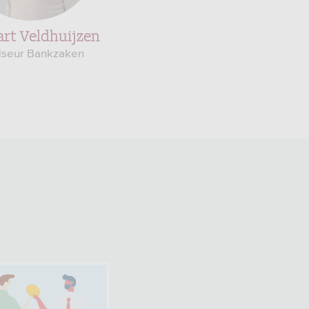
rt Veldhuijzen
Kevin van Kilsdonk
iseur Bankzaken