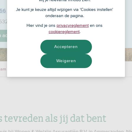
Je kunt je keuze altijd wijzigen via 'Cookies instellen'
 56
onderaan de pagina.
 5324 AT
Hier vind je ons
privacyreglement
en ons
cookiereglement
.
jn adviseur
Accepteren
Weigeren
eam
s tevreden als jij dat bent
huis bij Wonen & Welzijn Assurantiën B.V. in Ammerzoden. Ni