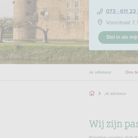
073 - 611 23
Voorstraat 7,
Stel in als mi
Je adviseur
Ons t
Je adviseur
Wij zijn pa
Klanten voelen zich t