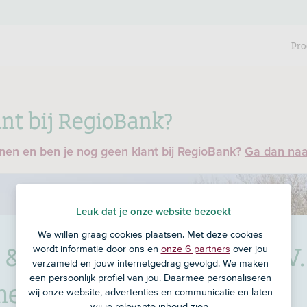
Pro
nt bij RegioBank?
enen en ben je nog geen klant bij RegioBank?
Ga dan na
Leuk dat je onze website bezoekt
We willen graag cookies plaatsen. Met deze cookies
& Welzijn Assurantiën B.V.
wordt informatie door ons en
onze 6 partners
over jou
verzameld en jouw internetgedrag gevolgd. We maken
een persoonlijk profiel van jou. Daarmee personaliseren
merzoden
wij onze website, advertenties en communicatie en laten
wij je relevante inhoud zien.