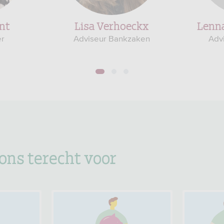
nt
Lisa Verhoeckx
Lenna
r
Adviseur Bankzaken
Adv
1
2
3
 ons terecht voor