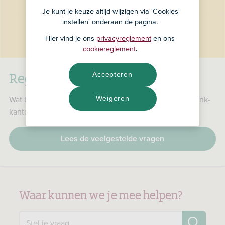
Je kunt je keuze altijd wijzigen via 'Cookies
instellen' onderaan de pagina.
Hier vind je ons
privacyreglement
en ons
cookiereglement
.
RegioBank is nu ASN Bank
Accepteren
Weigeren
Wat betekent dat voor jou, je producten en je RegioBank-
kantoor?
Lees de veelgestelde vragen
Waar kunnen we je mee helpen?
Zo
Stel je vraag