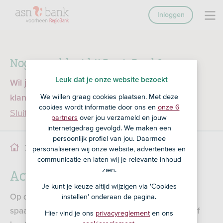
Inloggen
Nog geen klant bij RegioBank?
Leuk dat je onze website bezoekt
Wil je een product openen en ben je nog geen
We willen graag cookies plaatsen. Met deze
klant bij RegioBank?
Ga dan naar ASN Bank
cookies wordt informatie door ons en
onze 6
Sluiten
partners
over jou verzameld en jouw
internetgedrag gevolgd. We maken een
persoonlijk profiel van jou. Daarmee
Actuele zakelijke rentes
personaliseren wij onze website, advertenties en
communicatie en laten wij je relevante inhoud
Actuele zakelijke rentes
zien.
Je kunt je keuze altijd wijzigen via 'Cookies
instellen' onderaan de pagina.
Op deze pagina vind je de rentetarieven voor de
spaar- en betaalrekeningen die je op dit moment af
Hier vind je ons
privacyreglement
en ons