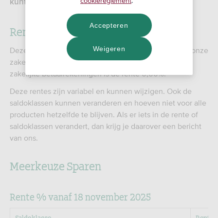
cookiereglement
.
kunt sluiten.
Accepteren
Rente per saldoklasse
Weigeren
Deze rentepercentages gelden per 12 juni 2025 voor onze
zakelijke spaarrekening: MeerKeuze Sparen. Op onze
zakelijke betaalrekeningen is de rente 0,00%.
Deze rentes zijn variabel en kunnen wijzigen. Ook de
saldoklassen kunnen veranderen en hoeven niet voor alle
producten hetzelfde te blijven. Als er iets in de rente of
saldoklassen verandert, dan krijg je daarover een bericht
van ons.
Meerkeuze Sparen
Rente % vanaf 18 november 2025
Saldoklasse
Rente