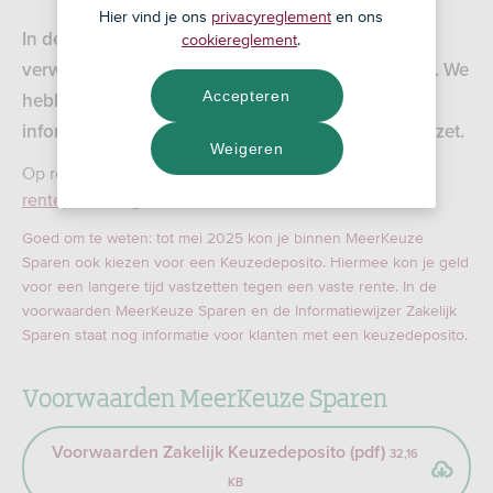
Hier vind je ons
privacyreglement
en ons
In de voorwaarden lees je wat je van ons kunt
cookiereglement
.
verwachten. Maar ook wat wij van jou verwachten. We
Accepteren
hebben hier alle voorwaarden en belangrijke
informatie voor MeerKeuze Sparen op een rijtje gezet.
Weigeren
Op regiobank.nl vind je altijd
de actuele
rentepercentages
.
Goed om te weten: tot mei 2025 kon je binnen MeerKeuze
Sparen ook kiezen voor een Keuzedeposito. Hiermee kon je geld
voor een langere tijd vastzetten tegen een vaste rente. In de
voorwaarden MeerKeuze Sparen en de Informatiewijzer Zakelijk
Sparen staat nog informatie voor klanten met een keuzedeposito.
Voorwaarden MeerKeuze Sparen
Voorwaarden Zakelijk Keuzedeposito (pdf)
32,16
KB