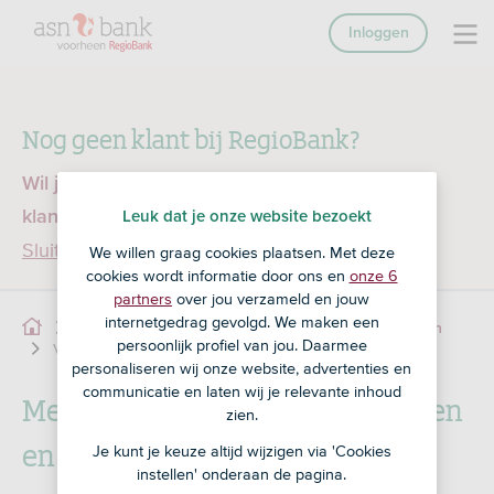
Inloggen
Nog geen klant bij RegioBank?
Wil je een product openen en ben je nog geen
klant bij RegioBank?
Ga dan naar ASN Bank
Leuk dat je onze website bezoekt
Sluiten
We willen graag cookies plaatsen. Met deze
cookies wordt informatie door ons en
onze 6
partners
over jou verzameld en jouw
internetgedrag gevolgd. We maken een
Zakelijk sparen en pensioen
MeerKeuze Sparen
persoonlijk profiel van jou. Daarmee
Voorwaarden
personaliseren wij onze website, advertenties en
communicatie en laten wij je relevante inhoud
MeerKeuze Sparen: voorwaarden
zien.
en overige documenten
Je kunt je keuze altijd wijzigen via 'Cookies
instellen' onderaan de pagina.