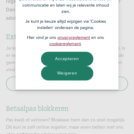
regel je dat heel gemakkelijk zelf. Kom je er niet uit?
communicatie en laten wij je relevante inhoud
Dan kun je natuurlijk altijd terecht bij je zelfstandig
zien.
adviseur.
Je kunt je keuze altijd wijzigen via 'Cookies
instellen' onderaan de pagina.
Extra betaalpas aanvragen
Hier vind je ons
privacyreglement
en ons
cookiereglement
.
Je kunt per rekening 1 betaalpas voor jezelf aanvragen. Is
er een gemachtigde op de rekening? Dan kun je voor de
Accepteren
gemachtigde een extra betaalpas aanvragen. De kosten
vind je in de
Tarievenwijzer Betalen
.
Weigeren
Lees meer over extra betaalpas aanvragen
Betaalpas blokkeren
Pas kwijt of verloren? Blokkeer hem dan zo snel mogelijk.
Dit kun je zelf online regelen, maar even bellen met ons