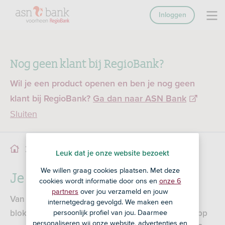
Inloggen
Nog geen klant bij RegioBank?
Wil je een product openen en ben je nog geen
klant bij RegioBank?
Ga dan naar ASN Bank
Sluiten
Betaalpas van RegioBank
Service
Betalen
Leuk dat je onze website bezoekt
We willen graag cookies plaatsen. Met deze
Je betaalpas van RegioBank
cookies wordt informatie door ons en
onze 6
partners
over jou verzameld en jouw
Van een extra betaalpas aanvragen tot je pas
internetgedrag gevolgd. We maken een
persoonlijk profiel van jou. Daarmee
blokkeren: via Mijn RegioBank en de RegioBank app
personaliseren wij onze website, advertenties en