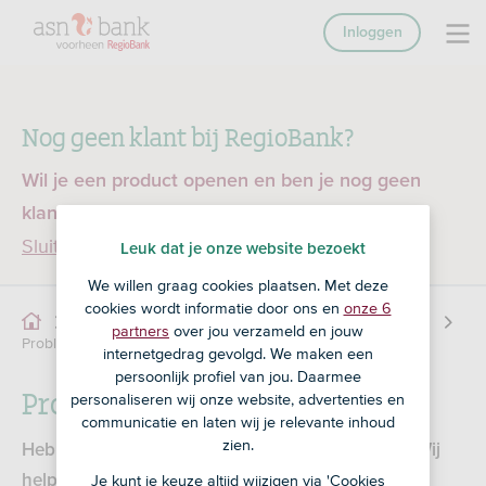
Inloggen
Nog geen klant bij RegioBank?
Wil je een product openen en ben je nog geen
klant bij RegioBank?
Ga dan naar ASN Bank
Sluiten
Leuk dat je onze website bezoekt
We willen graag cookies plaatsen. Met deze
cookies wordt informatie door ons en
onze 6
Service
Online Bankieren
Online bankieren
partners
over jou verzameld en jouw
Problemen met inloggen
internetgedrag gevolgd. We maken een
persoonlijk profiel van jou. Daarmee
Problemen met inloggen
personaliseren wij onze website, advertenties en
communicatie en laten wij je relevante inhoud
zien.
Heb je problemen met inloggen? Wat vervelend. Wij
Je kunt je keuze altijd wijzigen via 'Cookies
helpen je graag weer op weg.