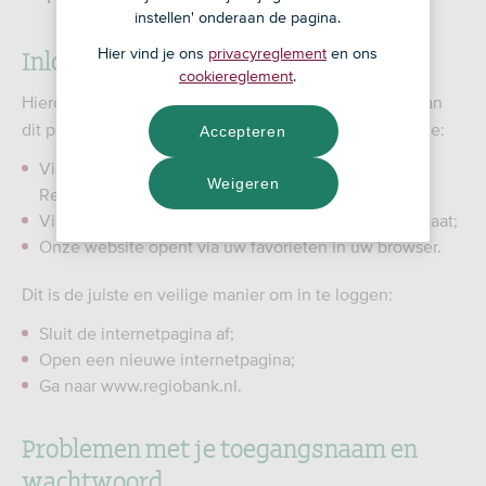
instellen' onderaan de pagina.
Inloggen in Mijn RegioBank lukt niet
Hier vind je ons
privacyreglement
en ons
cookiereglement
.
Hieronder lees je meer over de mogelijke oorzaken van
dit probleem. Het is niet mogelijk om in te loggen als je:
Accepteren
Via een snelkoppeling op uw bureaublad naar Mijn
Weigeren
RegioBank gaat;
Via een online zoekmachine naar Mijn RegioBank gaat;
Onze website opent via uw favorieten in uw browser.
Dit is de juiste en veilige manier om in te loggen:
Sluit de internetpagina af;
Open een nieuwe internetpagina;
Ga naar www.regiobank.nl.
Problemen met je toegangsnaam en
wachtwoord