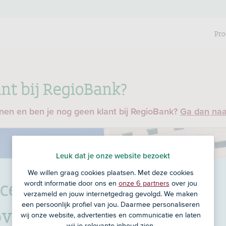
Pro
nt bij RegioBank?
enen en ben je nog geen klant bij RegioBank?
Ga dan na
Leuk dat je onze website bezoekt
We willen graag cookies plaatsen. Met deze cookies
centrum Evercare
wordt informatie door ons en
onze 6 partners
over jou
verzameld en jouw internetgedrag gevolgd. We maken
een persoonlijk profiel van jou. Daarmee personaliseren
oven
in Eindhoven
wij onze website, advertenties en communicatie en laten
wij je relevante inhoud zien.