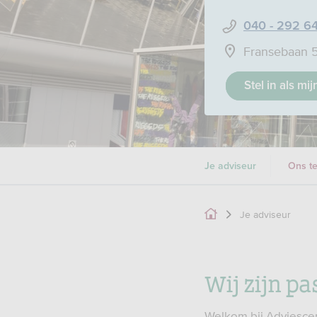
040 - 292 6
Fransebaan 
Stel in als mi
Je adviseur
Ons t
Je adviseur
Wij zijn pa
Welkom bij Adviescen