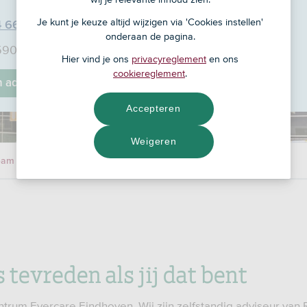
Je kunt je keuze altijd wijzigen via 'Cookies instellen'
4 66
onderaan de pagina.
590 A-C, 5627 JM
Hier vind je ons
privacyreglement
en ons
cookiereglement
.
jn adviseur
Accepteren
Weigeren
eam
s tevreden als jij dat bent
trum Evercare Eindhoven. Wij zijn zelfstandig adviseur van 