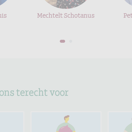
uis
Mechtelt Schotanus
Pe
1
2
 ons terecht voor