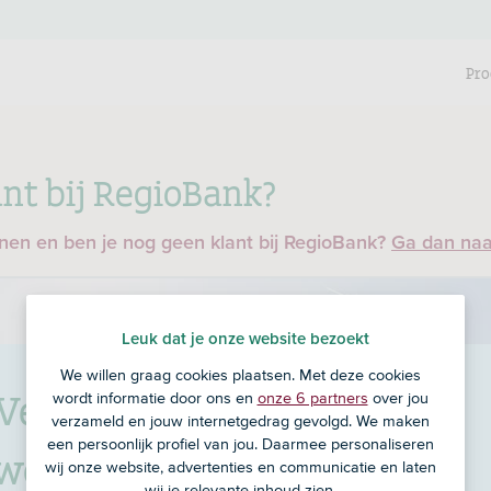
Pro
nt bij RegioBank?
enen en ben je nog geen klant bij RegioBank?
Ga dan na
Leuk dat je onze website bezoekt
We willen graag cookies plaatsen. Met deze cookies
Verzekeringen
in
wordt informatie door ons en
onze 6 partners
over jou
verzameld en jouw internetgedrag gevolgd. We maken
een persoonlijk profiel van jou. Daarmee personaliseren
wolde
wij onze website, advertenties en communicatie en laten
wij je relevante inhoud zien.