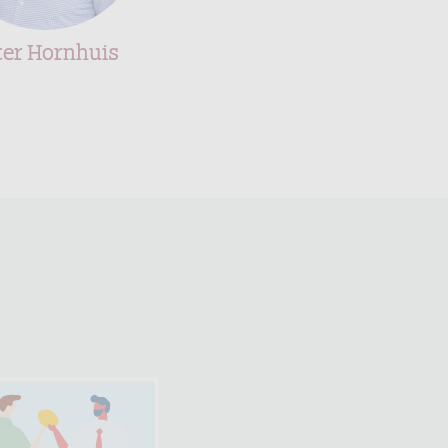
ter Hornhuis
Christi ter Arkel -
Bogaard