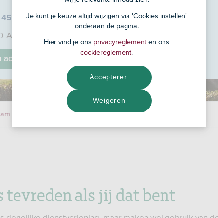
Je kunt je keuze altijd wijzigen via 'Cookies instellen'
 45
onderaan de pagina.
9 A, 9765 CC
Hier vind je ons
privacyreglement
en ons
cookiereglement
.
jn adviseur
Accepteren
Weigeren
eam
s tevreden als jij dat bent
s degelijke dienstverlening, maar maken wel gebruik van 