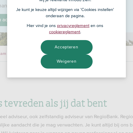
ansstraat 9, 7442 TH
Je kunt je keuze altijd wijzigen via 'Cookies instellen'
onderaan de pagina.
jn adviseur
Hier vind je ons
privacyreglement
en ons
cookiereglement
.
Accepteren
eam
Weigeren
s tevreden als jij dat bent
cieel adviseur, ook zelfstandig adviseur van RegioBank. Regi
ijke aandacht die je mag verwachten. Je kunt altijd bij ons 