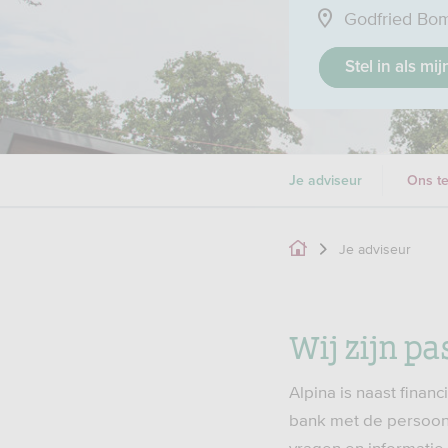
Godfried Bom
Stel in als mi
Je adviseur
Ons t
Je adviseur
Wij zijn pa
Alpina is naast finan
bank met de persoonl