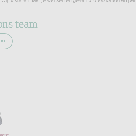
 Wij luisteren naar je wensen en geven professioneel en per
ons team
am
ers