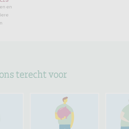
en en
liere
n
 ons terecht voor