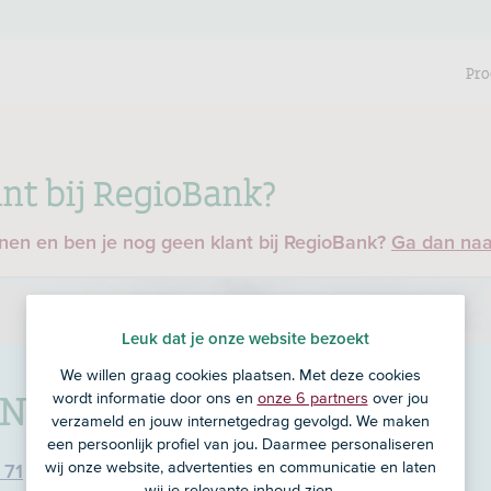
Pro
nt bij RegioBank?
enen en ben je nog geen klant bij RegioBank?
Ga dan na
Leuk dat je onze website bezoekt
We willen graag cookies plaatsen. Met deze cookies
 Nijverdal
in Nijverdal
wordt informatie door ons en
onze 6 partners
over jou
verzameld en jouw internetgedrag gevolgd. We maken
een persoonlijk profiel van jou. Daarmee personaliseren
wij onze website, advertenties en communicatie en laten
 71
wij je relevante inhoud zien.