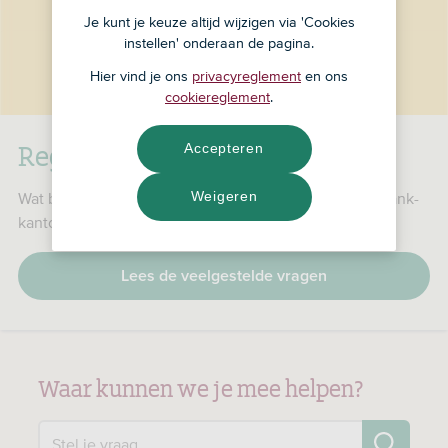
Je kunt je keuze altijd wijzigen via 'Cookies
instellen' onderaan de pagina.
Hier vind je ons
privacyreglement
en ons
cookiereglement
.
RegioBank is nu ASN Bank
Accepteren
Weigeren
Wat betekent dat voor jou, je producten en je RegioBank-
kantoor?
Lees de veelgestelde vragen
Waar kunnen we je mee helpen?
Zo
Stel je vraag