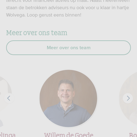
terecht voor financieel advies op maat. Naast Heerenveen
staan de betrokken adviseurs nu ook voor u klaar in hartje
Wolvega. Loop gerust eens binnen!
Meer over ons team
Meer over ons team
linga
Willem de Goede
Bo