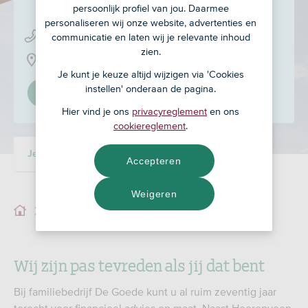
persoonlijk profiel van jou. Daarmee
personaliseren wij onze website, advertenties en
0561 - 22 40 00
communicatie en laten wij je relevante inhoud
zien.
Hoofdstraat Oost 37, 8471 JJ
Je kunt je keuze altijd wijzigen via 'Cookies
instellen' onderaan de pagina.
Stel in als mijn adviseur
Hier vind je ons
privacyreglement
en ons
cookiereglement
.
Je adviseur
Ons team
Accepteren
Weigeren
Je adviseur
Wij zijn pas tevreden als jij dat bent
Bij familiebedrijf De Goede kunt u al ruim zeventig jaar