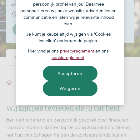
0223 - 68 87 88
persoonlijk profiel van jou. Daarmee
personaliseren wij onze website, advertenties en
Piet Ottstraat 1, 1741 NW
communicatie en laten wij je relevante inhoud
zien.
Stel in als mijn adviseur
Je kunt je keuze altijd wijzigen via 'Cookies
instellen' onderaan de pagina.
Hier vind je ons
privacyreglement
en ons
cookiereglement
.
Je adviseur
Ons team
Accepteren
Je adviseur
Weigeren
Wij zijn pas tevreden als jij dat bent
Een verhelderend en persoonlijk gesprek over financiën.
Daarvoor komen klanten bij De Jong Assurantiën. Hier in
het hart van Schagen helpen de adviseurs sinds jaar en