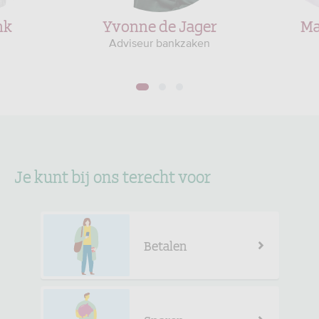
nk
Yvonne de Jager
Ma
Adviseur bankzaken
1
2
3
Je kunt bij ons terecht voor
Betalen