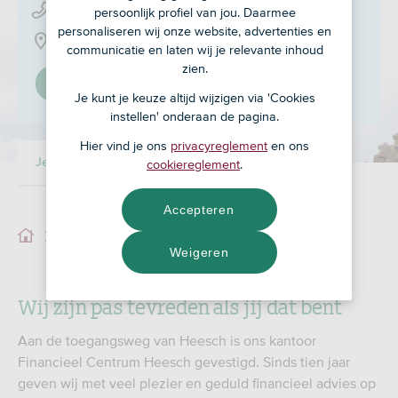
0412 - 45 37 27
persoonlijk profiel van jou. Daarmee
personaliseren wij onze website, advertenties en
t Dorp 9, 5384 MA
communicatie en laten wij je relevante inhoud
zien.
Stel in als mijn adviseur
Je kunt je keuze altijd wijzigen via 'Cookies
instellen' onderaan de pagina.
Hier vind je ons
privacyreglement
en ons
Je adviseur
Ons team
cookiereglement
.
Accepteren
Je adviseur
Weigeren
Wij zijn pas tevreden als jij dat bent
Aan de toegangsweg van Heesch is ons kantoor
Financieel Centrum Heesch gevestigd. Sinds tien jaar
geven wij met veel plezier en geduld financieel advies op