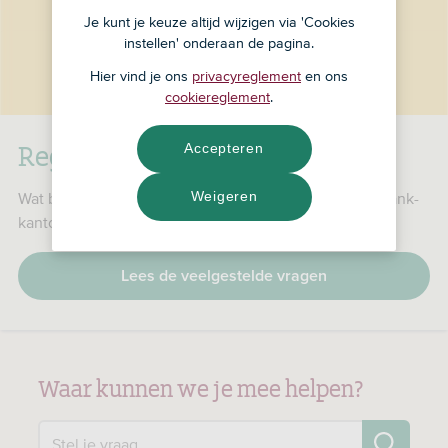
Je kunt je keuze altijd wijzigen via 'Cookies
instellen' onderaan de pagina.
Hier vind je ons
privacyreglement
en ons
cookiereglement
.
RegioBank is nu ASN Bank
Accepteren
Weigeren
Wat betekent dat voor jou, je producten en je RegioBank-
kantoor?
Lees de veelgestelde vragen
Waar kunnen we je mee helpen?
Zo
Stel je vraag