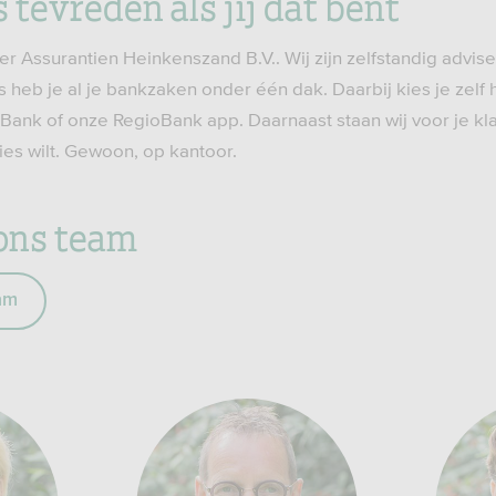
s tevreden als jij dat bent
r Assurantien Heinkenszand B.V.. Wij zijn zelfstandig advis
 heb je al je bankzaken onder één dak. Daarbij kies je zelf 
oBank of onze RegioBank app. Daarnaast staan wij voor je kla
vies wilt. Gewoon, op kantoor.
ons team
am