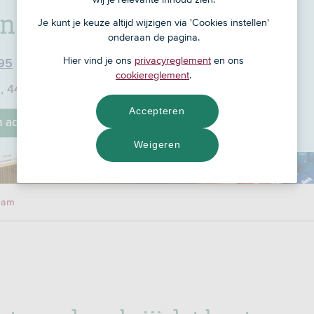
enszand
Je kunt je keuze altijd wijzigen via 'Cookies instellen'
onderaan de pagina.
Hier vind je ons
privacyreglement
en ons
 95
cookiereglement
.
2, 4451 BC
Accepteren
jn adviseur
Weigeren
eam