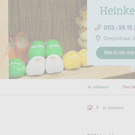
Heink
0113 - 56 15
Dorpsstraat 
Stel in als mi
Je adviseur
Ons t
Je adviseur