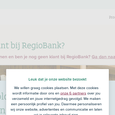
Pro
nt bij RegioBank?
enen en ben je nog geen klant bij RegioBank?
Ga dan na
Leuk dat je onze website bezoekt
We willen graag cookies plaatsen. Met deze cookies
lder Assurantien
wordt informatie door ons en
onze 6 partners
over jou
verzameld en jouw internetgedrag gevolgd. We maken
een persoonlijk profiel van jou. Daarmee personaliseren
nszand B.V.
in
wij onze website, advertenties en communicatie en laten
wij je relevante inhoud zien.